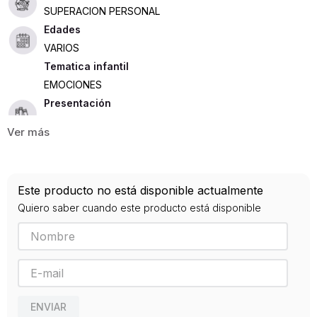
SUPERACION PERSONAL
Edades
VARIOS
Tematica infantil
EMOCIONES
Presentación
TAPA DURA
72
ISBN
Este producto no está disponible actualmente
9788498388435
Quiero saber cuando este producto está disponible
Editorial
SALAMANDRA
Año de publicación
2018
ENVIAR