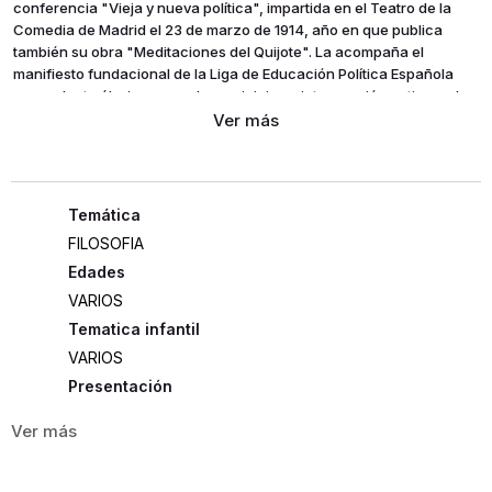
conferencia "Vieja y nueva política", impartida en el Teatro de la
Comedia de Madrid el 23 de marzo de 1914, año en que publica
también su obra "Meditaciones del Quijote". La acompaña el
manifiesto fundacional de la Liga de Educación Política Española
que redacta él mismo, con lo que inicia su intervención activa en la
política, y se incluyen también algunos de los ensayos de contenido
político más importantes escritos en esta primera época, entre 1906
y 1919. Los acontecimientos en España y Europa marcan añadidas
dificultades al esfuerzo del intérprete activo de la circunstancia
española y continental.
FILOSOFIA
Edades
VARIOS
Tematica infantil
VARIOS
Presentación
RÚSTICA
320