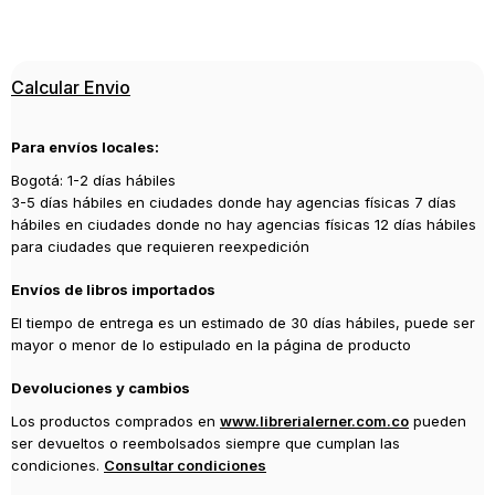
ISBN
9788411487412
Editorial
Calcular Envio
ALIANZA
Año de publicación
Para envíos locales:
2024
Bogotá: 1-2 días hábiles
3-5 días hábiles en ciudades donde hay agencias físicas 7 días
hábiles en ciudades donde no hay agencias físicas 12 días hábiles
para ciudades que requieren reexpedición
Envíos de libros importados
El tiempo de entrega es un estimado de 30 días hábiles, puede ser
mayor o menor de lo estipulado en la página de producto
Devoluciones y cambios
Los productos comprados en
www.librerialerner.com.co
pueden
ser devueltos o reembolsados siempre que cumplan las
condiciones.
Consultar condiciones