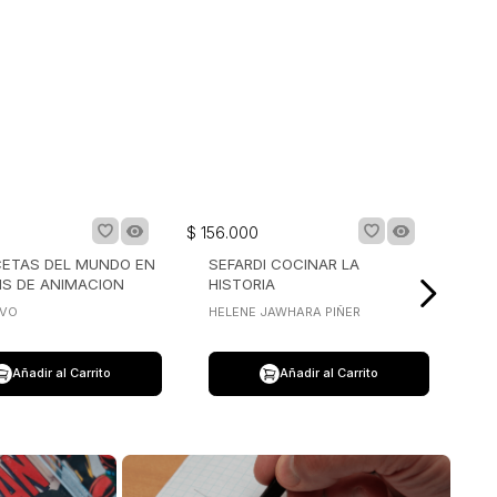
$
156
.
000