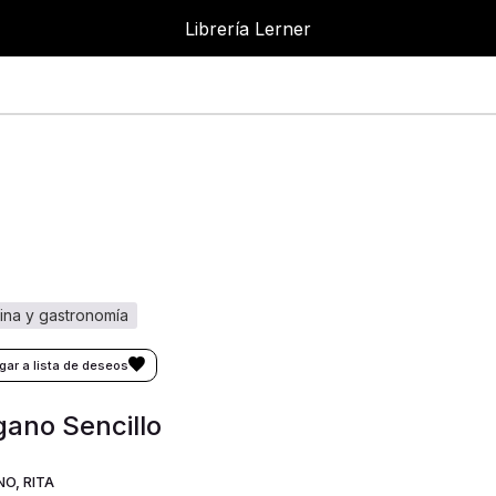
Librería Lerner
cina y gastronomía
ano Sencillo
O, RITA