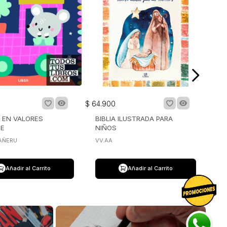
$
64
.
900
 EN VALORES
BIBLIA ILUSTRADA PARA
HE
NIÑOS
AÑERU
VV.AA
Añadir al Carrito
Añadir al Carrito