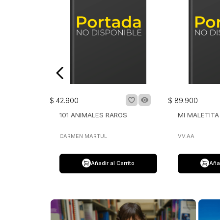
$
42
.
900
$
89
.
900
101 ANIMALES RAROS
MI MALETIT
CARMEN MARTUL
VV.AA
Añadir al Carrito
Añad