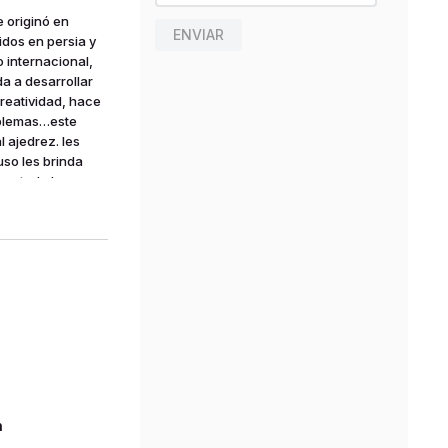
 originó en
ENVIAR
idos en persia y
o internacional,
da a desarrollar
creatividad, hace
roblemas…este
l ajedrez. les
uso les brinda
ne todo lo
rtulina y un
n