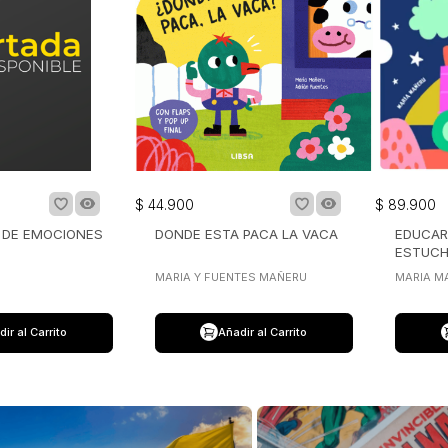
$
44
.
900
$
89
.
900
A DE EMOCIONES
DONDE ESTA PACA LA VACA
EDUCAR
ESTUC
MARIA Y FUENTES MAÑERU
MARIA M
ir al Carrito
Añadir al Carrito