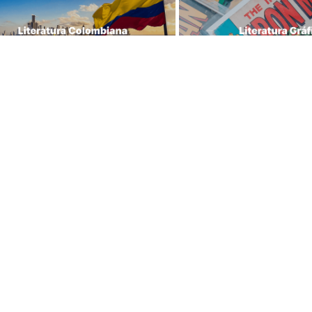
Librería Lerner - Com
ras tiendas
en Colombia
centro
Quiénes somos
 Jiménez No 4-35
Librerías
Calle 93
Cursos
 11 No 93A-43
Bonos
Medellín
Preguntas frecuentes
43 A No. 05 A - 113 Local 
Política de cambios y 
icio One Plaza PH 
devoluciones
n Colombia