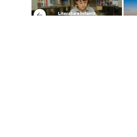
Nuest
Lerner 
Dudas y tienda virtual
Avenida
+57 320 343 2919
Lerner 
ecommerce@librerialerner.com.co
Carrera
Trabaja con nosotros
Lerner 
Carrera 
103 Edif
Medellí