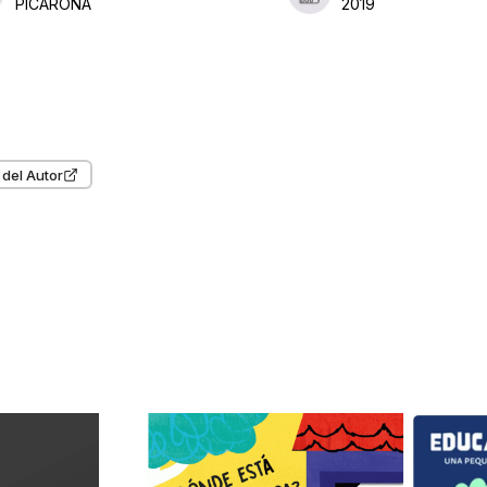
PICARONA
2019
 del Autor