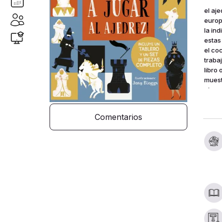
el aj
europ
la in
estas
el co
traba
libro
muest
algun
neces
tabler
Comentarios