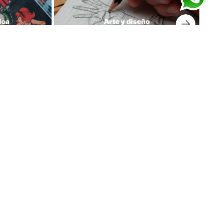
prar libros
Suscríbete a nuestro Newsletter
Regístrate y recibe para tu primera compra el envío
gratis y mantente informado de nuestras novedades.
Tener en cuenta que el cupón llega a tu correo en las
próximas 24 horas.
¡Haz clic para recibir tu cupón!