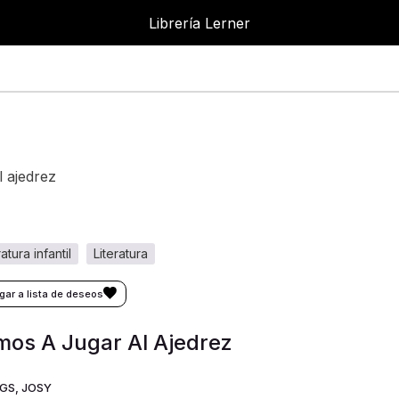
Librería Lerner
l ajedrez
eratura infantil
literatura
os A Jugar Al Ajedrez
GS, JOSY