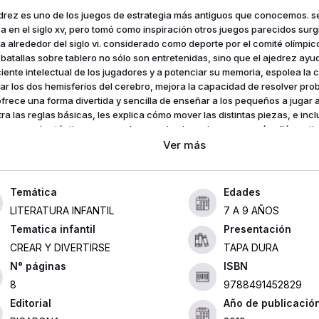
edrez es uno de los juegos de estrategia más antiguos que conocemos. se
a en el siglo xv, pero tomó como inspiración otros juegos parecidos surg
dia alrededor del siglo vi. considerado como deporte por el comité olímpic
 batallas sobre tablero no sólo son entretenidas, sino que el ajedrez ayu
ciente intelectual de los jugadores y a potenciar su memoria, espolea la 
jar los dos hemisferios del cerebro, mejora la capacidad de resolver p
 ofrece una forma divertida y sencilla de enseñar a los pequeños a jugar a
ra las reglas básicas, les explica cómo mover las distintas piezas, e incl
os consejos tácticos avanzados por si quieren ir un poco más allá.contie
ario para comenzar a jugar, incluyendo un set completo de piezas de ca
o.
Edades
LITERATURA INFANTIL
7 A 9 AÑOS
Tematica infantil
Presentación
CREAR Y DIVERTIRSE
TAPA DURA
ISBN
8
9788491452829
Editorial
Año de publicació