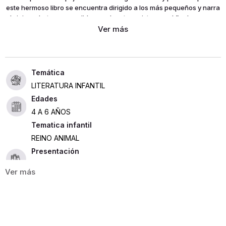
este hermoso libro se encuentra dirigido a los más pequeños y narra
el viaje en bote emprendido por el protagonista con el fin de
encontrar un hogar para su nuevo amigo. durante el trayecto, los
lectores descubrirán la verdadera identidad del ave.
LITERATURA INFANTIL
Edades
4 A 6 AÑOS
Tematica infantil
REINO ANIMAL
Presentación
TAPA DURA
32
ISBN
9786077355847