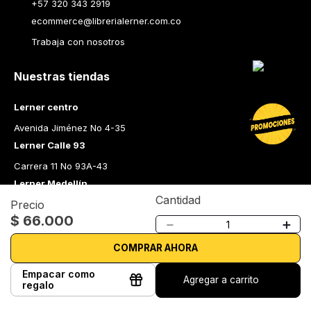
+57 320 343 2919
ecommerce@librerialerner.com.co
Trabaja con nosotros
Nuestras tiendas
Lerner centro
Avenida Jiménez No 4-35
Lerner Calle 93
Carrera 11 No 93A-43
Lerner Medellín
Cantidad
Precio
Carrera 43 A No. 05 A - 113 Local 103 Edificio One Plaza PH 
$
66
.
000
Medellín Colombia
－
＋
Librería Lerner - Comprar libros en Colombia
COMPRAR AHORA
Quiénes somos
Empacar como
Agregar a carrito
Librerías
regalo
Cursos