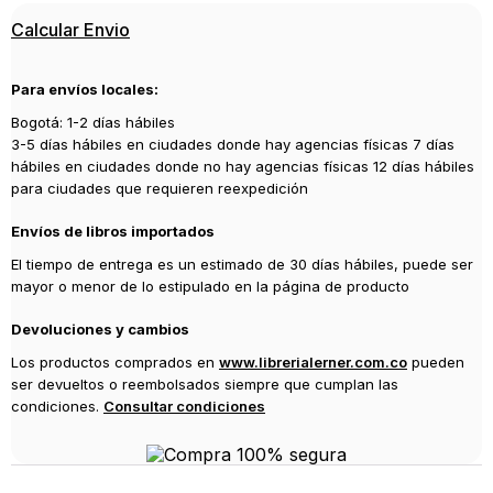
Editorial
Calcular Envio
OCEANO TRAVESIA
Año de publicación
Para envíos locales:
2015
Bogotá: 1-2 días hábiles
Traductor
3-5 días hábiles en ciudades donde hay agencias físicas 7 días
Armida, Pilar
hábiles en ciudades donde no hay agencias físicas 12 días hábiles
para ciudades que requieren reexpedición
Envíos de libros importados
El tiempo de entrega es un estimado de 30 días hábiles, puede ser
mayor o menor de lo estipulado en la página de producto
Devoluciones y cambios
Los productos comprados en
www.librerialerner.com.co
pueden
ser devueltos o reembolsados siempre que cumplan las
condiciones.
Consultar condiciones