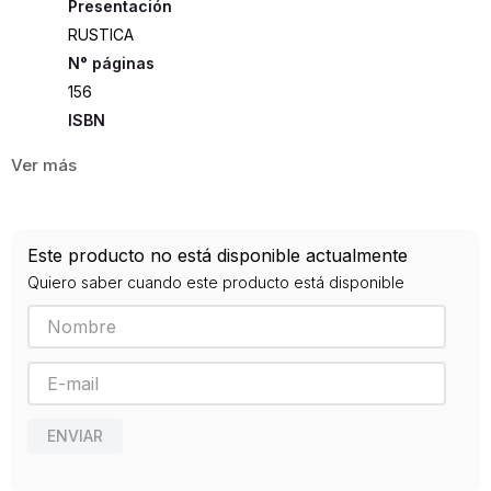
Presentación
RUSTICA
156
ISBN
9789584667373
Editorial
NATURAL GRAPHIC
Año de publicación
Este producto no está disponible actualmente
0
Quiero saber cuando este producto está disponible
ENVIAR