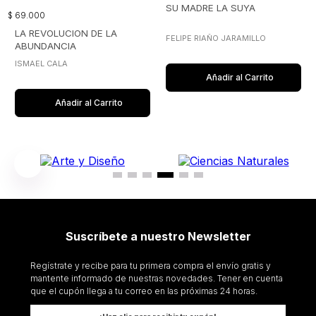
SU MADRE LA SUYA
$
69
.
000
LA REVOLUCION DE LA
FELIPE RIAÑO JARAMILLO
ABUNDANCIA
ISMAEL CALA
Añadir al Carrito
Añadir al Carrito
Suscríbete a nuestro Newsletter
Regístrate y recibe para tu primera compra el envío gratis y
mantente informado de nuestras novedades. Tener en cuenta
que el cupón llega a tu correo en las próximas 24 horas.