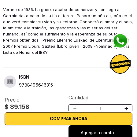
Verano de 1936. La guerra acaba de comenzar y Jon llega a
Garraiceta, a casa de su tío el farero. Pasará un año allí, año en el
que verá cambiar su vida y su entorno. Conocerá el amor y el odio,
la amistad y la traición, las grandezas y las miserias del ser
humano, así como el sufrimiento y la esperanza de su pueblo.
Premios obtenidos: -Premio Literario Euskadi de Literatura Juvenil
2007 Premio Liburu Gaztea (Libro joven ) 2008 -Nominado para la
Lista de Honor del IBBY
ISBN
9788496646315
Editorial
Cantidad
Precio
LOGUEZ EDICIONES
$
89
.
158
－
＋
COMPRAR AHORA
Agregar a carrito