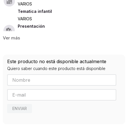
VARIOS
Tematica infantil
VARIOS
Presentación
TAPA DURA
8
ISBN
Este producto no está disponible actualmente
9789504958772
Quiero saber cuando este producto está disponible
Editorial
PLANETA JUNIOR
Año de publicación
2017
ENVIAR