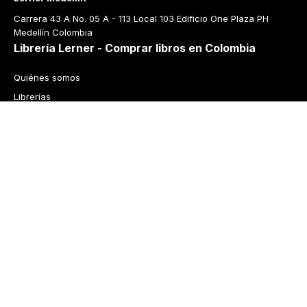
Carrera 43 A No. 05 A - 113 Local 103 Edificio One Plaza PH 
Medellín Colombia
Librería Lerner - Comprar libros en Colombia
Quiénes somos
Librerías
Cursos
Bonos
Preguntas frecuentes
Política de cambios y devoluciones
Tecnología
Términos y condiciones
Política de privacidad