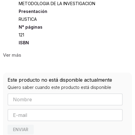
METODOLOGIA DE LA INVESTIGACION
Presentación
RUSTICA
121
ISBN
9789581205554
Editorial
USABANA
Año de publicación
Este producto no está disponible actualmente
2020
Quiero saber cuando este producto está disponible
ENVIAR