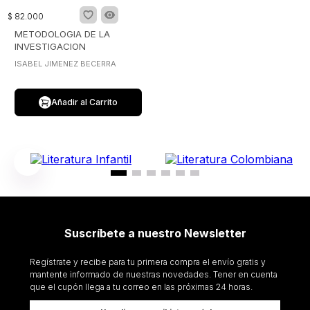
$
82
.
000
METODOLOGIA DE LA
INVESTIGACION
ISABEL JIMENEZ BECERRA
Añadir al Carrito
Suscríbete a nuestro Newsletter
Regístrate y recibe para tu primera compra el envío gratis y
mantente informado de nuestras novedades. Tener en cuenta
que el cupón llega a tu correo en las próximas 24 horas.