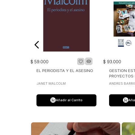
$
59
.
000
$
93
.
000
EL PERIODISTA Y EL ASESINO
GESTION ES
PROYECTOS 
COMUNICAC
JANET MALCOLM
ANDRES BARRI
Añadir al Carrito
Añad