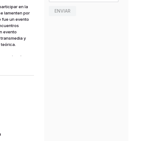
rticipar en la
ENVIAR
se lamenten por
e fue un evento
encuentros
un evento
 transmedia y
teórica.
ternacional con
ino unido,
 conversaciones
 octubre de 2018
 y de ahí al
a especificidad
n