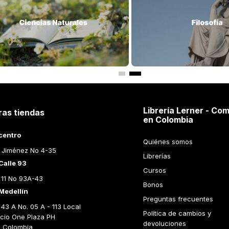
Librería Lerner - Com
ras tiendas
en Colombia
centro
Quiénes somos
 Jiménez No 4-35
Librerías
Calle 93
Cursos
 11 No 93A-43
Bonos
Medellín
Preguntas frecuentes
43 A No. 05 A - 113 Local 
Política de cambios y 
icio One Plaza PH 
devoluciones
n Colombia