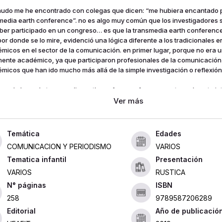
udo me he encontrado con colegas que dicen: “me hubiera encantado pa
media earth conference”. no es algo muy común que los investigadores 
ber participado en un congreso… es que la transmedia earth conferenc
por donde se lo mire, evidenció una lógica diferente a los tradicionales 
micos en el sector de la comunicación. en primer lugar, porque no era 
ente académico, ya que participaron profesionales de la comunicación
micos que han ido mucho más allá de la simple investigación o reflexión 
gundo lugar, la transmedia earth conference fue un evento realmente in
ipantes de países tan distantes entre sí como argentina, rusia, brasil, re
da y colombia. esta diversidad geográfica se expresó en las riquísimas
nidas durante los tres días del encuentro realizado entre el 11 y el 13 de
universidad eafit: con total naturalidad se pasaba del inglés al castellano,
Edades
ñol. este espíritu internacional, sin embargo, no limitó la emergencia de l
COMUNICACION Y PERIODISMO
VARIOS
oamericana durante los intercambios que mantuvimos en medellín.
Tematica infantil
Presentación
VARIOS
RUSTICA
ISBN
258
9789587206289
Editorial
Año de publicació