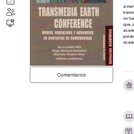
a men
trans
no ha
que, 
acadé
puram
acadé
en se
partic
holan
soste
Comentarios
en la 
portu
latin