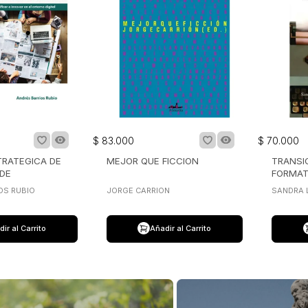
$
83
.
000
$
70
.
000
TRATEGICA DE
MEJOR QUE FICCION
TRANSI
DE
FORMAT
ION
DIGITAL
OS RUBIO
JORGE CARRION
SANDRA 
ir al Carrito
Añadir al Carrito