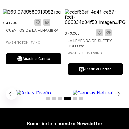
$
41
.
200
CUENTOS DE LA ALHAMBRA
$
43
.
000
LA LEYENDA DE SLEEPY
WASHINGTON IRVING
HOLLOW
WASHINGTON IRVING
Añadir al Carrito
Añadir al Carrito
Suscríbete a nuestro Newsletter