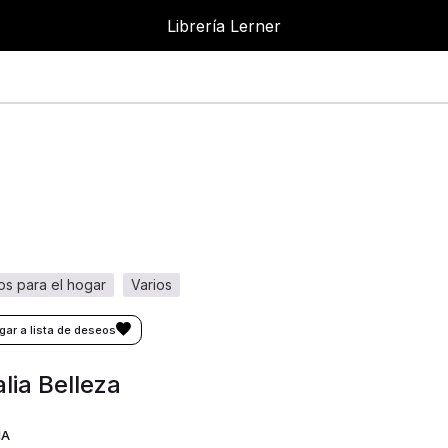
Librería Lerner
ros para el hogar
varios
lia Belleza
IA