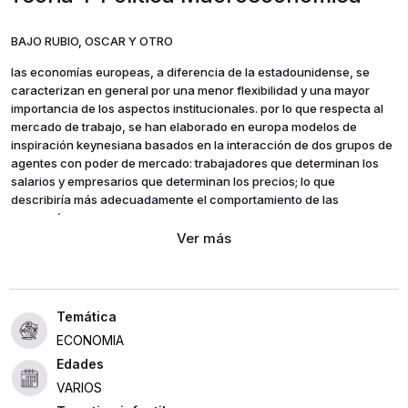
BAJO RUBIO, OSCAR Y OTRO
las economías europeas, a diferencia de la estadounidense, se
caracterizan en general por una menor flexibilidad y una mayor
importancia de los aspectos institucionales. por lo que respecta al
mercado de trabajo, se han elaborado en europa modelos de
inspiración keynesiana basados en la interacción de dos grupos de
agentes con poder de mercado: trabajadores que determinan los
salarios y empresarios que determinan los precios; lo que
describiría más adecuadamente el comportamiento de las
economías europeas.
el modelo desarrollado en este libro se basará, precisamente, en
este tipo de consideraciones, con el fin de entender mejor nuestra
realidad europea. al mismo tiempo, el libro proporciona las
herramientas básicas para entender cómo se lleva a cabo el
análisis macroeconómico y se evalúan las políticas económicas.
ECONOMIA
al presentar, bajo un hilo conductor común, los temas principales de
Edades
un curso de macroeconomía intermedia, este libro es heredero del
VARIOS
espíritu del *curso de macroeconomía*, de oscar bajo y mª antònia