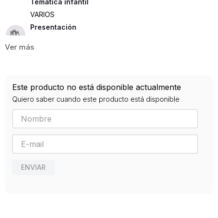
Tematica infantil
monés, publicado en esta misma editorial.
VARIOS
Presentación
RUSTICA
411
ISBN
Este producto no está disponible actualmente
9788495348630
Quiero saber cuando este producto está disponible
Editorial
ANTONI BOSCH
Año de publicación
0
ENVIAR