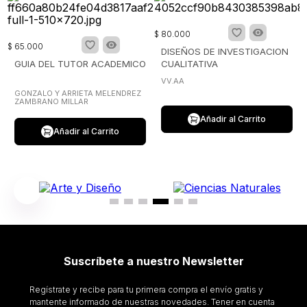
$
80
.
000
$
65
.
000
DISEÑOS DE INVESTIGACION
GUIA DEL TUTOR ACADEMICO
CUALITATIVA
VV.AA
GONZALO Y ARRIETA MELENDREZ
ZAMBRANO MILLAR
Añadir al Carrito
Añadir al Carrito
Suscríbete a nuestro Newsletter
Regístrate y recibe para tu primera compra el envío gratis y
mantente informado de nuestras novedades. Tener en cuenta