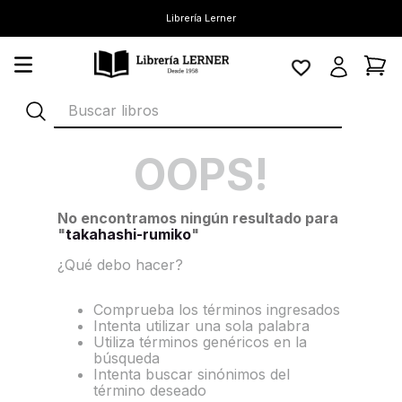
Librería Lerner
Buscar libros
OOPS!
No encontramos ningún resultado para
"
takahashi-rumiko
"
¿Qué debo hacer?
Comprueba los términos ingresados
Intenta utilizar una sola palabra
Utiliza términos genéricos en la
búsqueda
Intenta buscar sinónimos del
término deseado