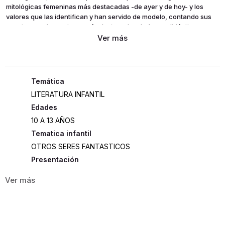
mitológicas femeninas más destacadas -de ayer y de hoy- y los
valores que las identifican y han servido de modelo, contando sus
aventuras y desventuras más destacadas de forma didáctica y
amena, explicando, de paso, términos y conceptos como arquetipo
y estereotipo, sororidad... de forma que hasta un niño los entienda.
LITERATURA INFANTIL
Edades
10 A 13 AÑOS
Tematica infantil
OTROS SERES FANTASTICOS
Presentación
RUSTICA
65
ISBN
9788412099034