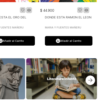
$
44
.
900
ESTA EL ORO DEL
DONDE ESTA RAMON EL LEON
O
 FUENTES MAÑERU
MARIA Y FUENTES MAÑERU
Añadir al Carrito
Añadir al Carrito