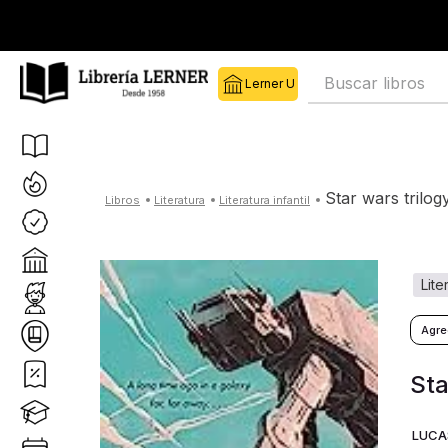
Buscar libros
star wars trilog
literatura
literatura infantil
lit
Sta
LUCA