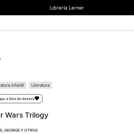
Librería Lerner
Librer
y
eratura infantil
literatura
r Wars Trilogy
S, GEORGE Y OTROS