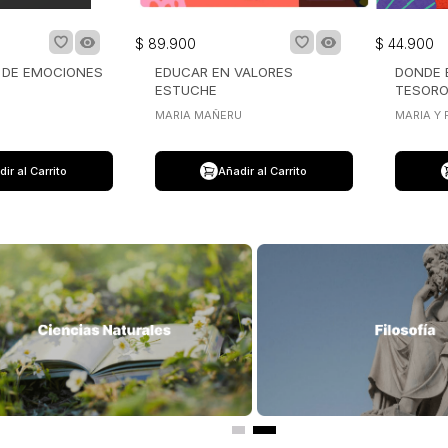
$
89
.
900
$
44
.
900
A DE EMOCIONES
EDUCAR EN VALORES
DONDE 
ESTUCHE
TESOR
MARIA MAÑERU
MARIA Y
ir al Carrito
Añadir al Carrito