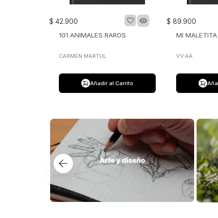
$
42
.
900
$
89
.
900
101 ANIMALES RAROS
MI MALETIT
CARMEN MARTUL
VV.AA
Añadir al Carrito
Añad