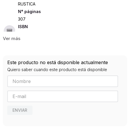
RUSTICA
307
ISBN
9788420656786
Editorial
ALIANZA
Año de publicación
Este producto no está disponible actualmente
2004
Quiero saber cuando este producto está disponible
Traductor
Sánchez Lizarralde, Ramón
ENVIAR