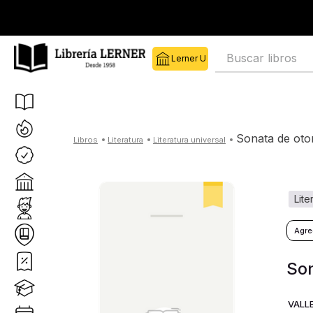
Buscar libros
sonata de ot
literatura
literatura universal
lit
Son
VALL