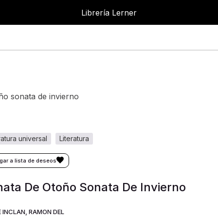
Librería Lerner
Librer
oño sonata de invierno
eratura universal
literatura
ata De Otoño Sonata De Invierno
E INCLAN, RAMON DEL