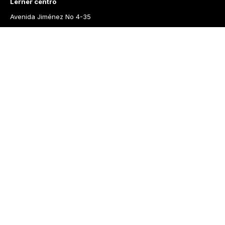
Lerner centro
Avenida Jiménez No 4-35
Lerner Calle 93
Carrera 11 No 93A-43
Lerner Medellín
Carrera 43 A No. 05 A - 113 Local 103 Edificio One Plaza PH 
Medellín Colombia
Librería Lerner - Comprar libros en Colombia
Quiénes somos
Librerías
Cursos
Bonos
Preguntas frecuentes
Política de cambios y devoluciones