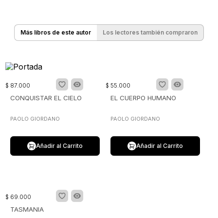
Más libros de este autor
Los lectores también compraron
$
87
.
000
$
55
.
000
CONQUISTAR EL CIELO
EL CUERPO HUMANO
PAOLO GIORDANO
PAOLO GIORDANO
Añadir al Carrito
Añadir al Carrito
$
69
.
000
TASMANIA