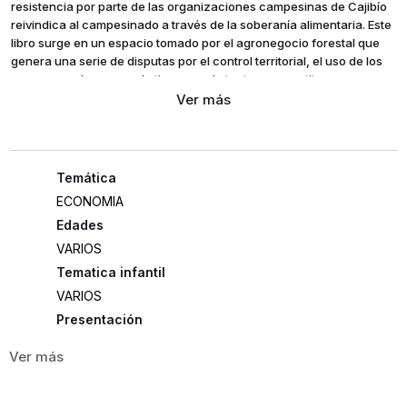
resistencia por parte de las organizaciones campesinas de Cajibío
reivindica al campesinado a través de la soberanía alimentaria. Este
libro surge en un espacio tomado por el agronegocio forestal que
genera una serie de disputas por el control territorial, el uso de los
recursos y el acceso a la tierra, por lo tanto, se constituye en un
gran reto para quienes han aceptado defender la soberanía
alimentaria.
ECONOMIA
Edades
VARIOS
Tematica infantil
VARIOS
Presentación
RUSTICA
157