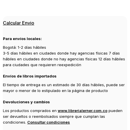
ISBN
9789587322750
Editorial
Calcular Envio
UCAUCA
Año de publicación
Para envíos locales:
2017
Bogotá: 1-2 días hábiles
3-5 días hábiles en ciudades donde hay agencias físicas 7 días
hábiles en ciudades donde no hay agencias físicas 12 días hábiles
para ciudades que requieren reexpedición
Envíos de libros importados
El tiempo de entrega es un estimado de 30 días hábiles, puede ser
mayor o menor de lo estipulado en la página de producto
Devoluciones y cambios
Los productos comprados en
www.librerialerner.com.co
pueden
ser devueltos o reembolsados siempre que cumplan las
condiciones.
Consultar condiciones