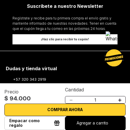
Suscríbete a nuestro Newsletter
Regístrate y recibe para tu primera compra el envío gratis y
mantente informado de nuestras novedades. Tener en cuenta
que el cupón llega a tu correo en las próximas 24 horas.
¡Haz clic para recibir tu cupón!
Dudas y tienda virtual
+57 320 343 2919
ecommerce@librerialerner.com.co
Cantidad
Precio
Trabaja con nosotros
$
94
.
000
－
＋
Nuestras tiendas
COMPRAR AHORA
Empacar como
Lerner centro
Agregar a carrito
regalo