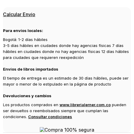
9788494740893
Editorial
Calcular Envio
CAPITAN SWING
Año de publicación
Para envíos locales:
2018
Bogotá: 1-2 días hábiles
3-5 días hábiles en ciudades donde hay agencias físicas 7 días
hábiles en ciudades donde no hay agencias físicas 12 días hábiles
para ciudades que requieren reexpedición
Envíos de libros importados
El tiempo de entrega es un estimado de 30 días hábiles, puede ser
mayor o menor de lo estipulado en la página de producto
Devoluciones y cambios
Los productos comprados en
www.librerialerner.com.co
pueden
ser devueltos o reembolsados siempre que cumplan las
condiciones.
Consultar condiciones