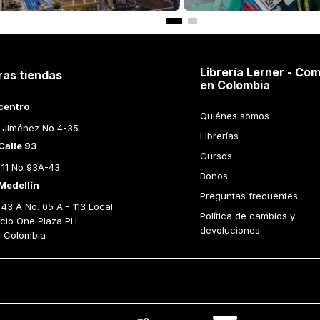
CCIDENTAL
ESPIRITU DE HEGEL
GGER
MARTIN HEIDEGGER
MARTIN 
ir al Carrito
Añadir al Carrito
Librería Lerner - Com
ras tiendas
en Colombia