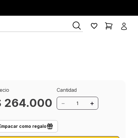
ecio
Cantidad
$
264
.
000
－
＋
Empacar como regalo