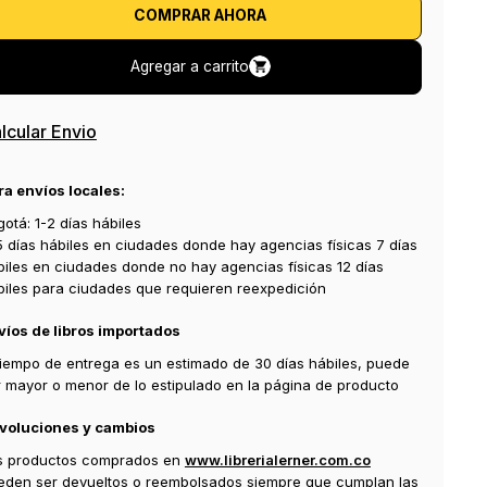
COMPRAR AHORA
Agregar a carrito
lcular Envio
ra envíos locales:
otá: 1-2 días hábiles
5 días hábiles en ciudades donde hay agencias físicas 7 días
biles en ciudades donde no hay agencias físicas 12 días
biles para ciudades que requieren reexpedición
víos de libros importados
 tiempo de entrega es un estimado de 30 días hábiles, puede
r mayor o menor de lo estipulado en la página de producto
voluciones y cambios
s productos comprados en
www.librerialerner.com.co
eden ser devueltos o reembolsados siempre que cumplan las