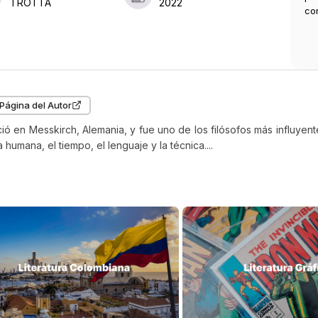
TROTTA
2022
co
Página del Autor
ó en Messkirch, Alemania, y fue uno de los filósofos más influyent
a humana, el tiempo, el lenguaje y la técnica....
$
125
.
000
$
194
.
000
 DE LA
LA FENOMENOLOGIA DEL
SEMINA