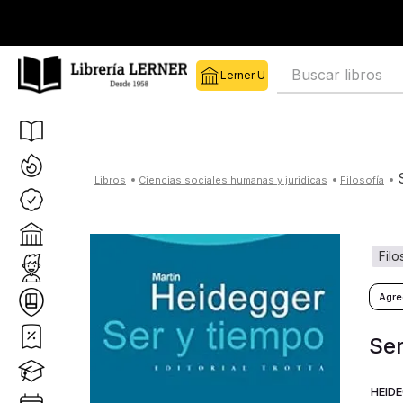
Buscar libros
ciencias sociales humanas y juridicas
filosofía
fil
Se
HEID