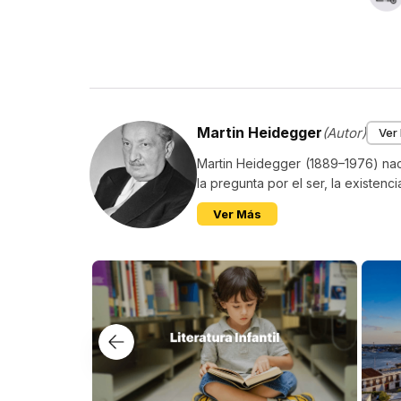
Martin Heidegger
(Autor)
Ver 
Martin Heidegger (1889–1976) naci
la pregunta por el ser, la existenci
Ver Más
Más libros de este autor
$
129
.
000
$
174
.
000
INTRODUCCION A LA
EL COMIENZO