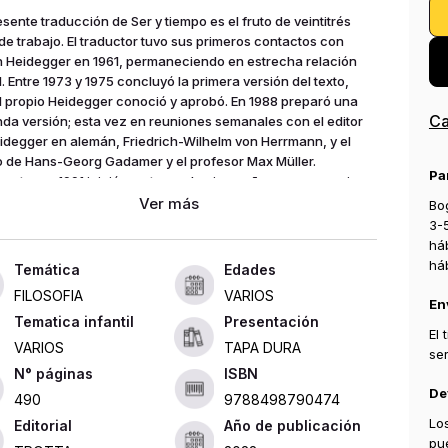
esente traducción de Ser y tiempo es el fruto de veintitrés
de trabajo. El traductor tuvo sus primeros contactos con
n Heidegger en 1961, permaneciendo en estrecha relación
l. Entre 1973 y 1975 concluyó la primera versión del texto,
l propio Heidegger conoció y aprobó. En 1988 preparó una
Ca
da versión; esta vez en reuniones semanales con el editor
idegger en alemán, Friedrich-Wilhelm von Herrmann, y el
 de Hans-Georg Gadamer y el profesor Max Müller.
Pa
mente, en 1991 inició una tarea de cinco años con un equipo
disciplinario de especialistas, que daría como resultado, en
Bog
la tercera y definitiva versión.
3-
há
há
Edades
FILOSOFIA
VARIOS
En
Tematica infantil
Presentación
El
VARIOS
TAPA DURA
se
ISBN
De
490
9788498790474
Lo
Editorial
Año de publicación
pu