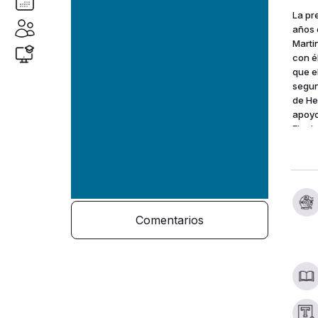
La pr
años 
Marti
con é
que e
segun
de He
apoyo
Final
multi
1995, 
Comentarios