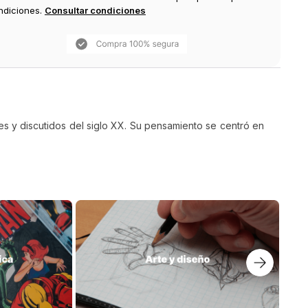
ndiciones.
Consultar condiciones
es y discutidos del siglo XX. Su pensamiento se centró en
$
165
.
000
RIOS DE ZOLLIKON
CUADERNOS NEGROS 1939