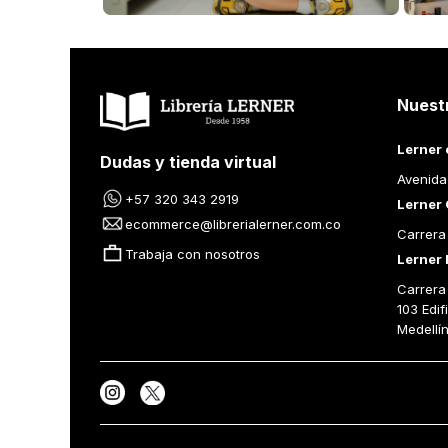
METAFISICA
FILOSOFIA O
MARTIN HEIDEGGER
MARTIN HEIDE
Añadir al Carrito
Añad
Nuest