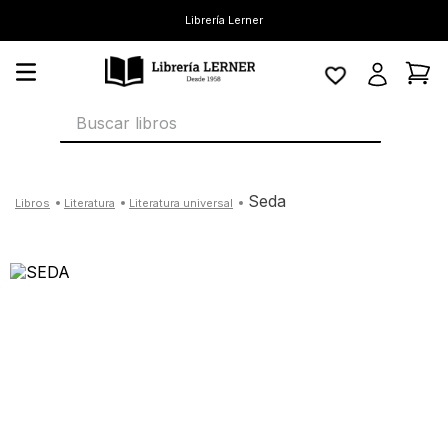
Librería Lerner
Buscar libros
seda
literatura
literatura universal