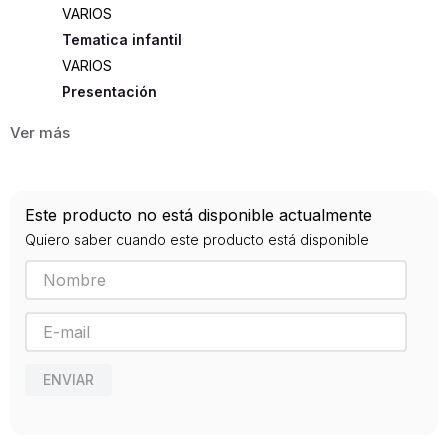
VARIOS
Tematica infantil
VARIOS
Presentación
RUSTICA
125
ISBN
Este producto no está disponible actualmente
9788433902436
Quiero saber cuando este producto está disponible
Editorial
ANAGRAMA
Año de publicación
2019
ENVIAR