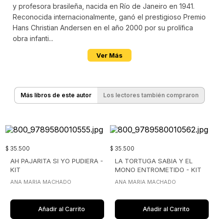
y profesora brasileña, nacida en Río de Janeiro en 1941.
Reconocida internacionalmente, ganó el prestigioso Premio
Hans Christian Andersen en el año 2000 por su prolífica
obra infanti...
Ver Más
Más libros de este autor
Los lectores también compraron
$
35
.
500
$
35
.
500
AH PAJARITA SI YO PUDIERA -
LA TORTUGA SABIA Y EL
KIT
MONO ENTROMETIDO - KIT
ANA MARIA MACHADO
ANA MARIA MACHADO
Añadir al Carrito
Añadir al Carrito