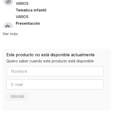
VARIOS
Tematica infantil
VARIOS
Presentación
TAPA DURA
35
ISBN
Este producto no está disponible actualmente
9786075270838
Quiero saber cuando este producto está disponible
Editorial
OCEANO TRAVESIA
Año de publicación
2017
Traductor
Stead, Philip C.
ENVIAR