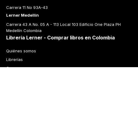
Carrera 11 No 93A-43
Lerner Medellín
Carrera 43 A No. 05 A - 113 Local 103 Edificio One Plaza PH 
Medellín Colombia
Librería Lerner - Comprar libros en Colombia
Quiénes somos
Librerías
Cursos
Bonos
Preguntas frecuentes
Política de cambios y devoluciones
Tecnología