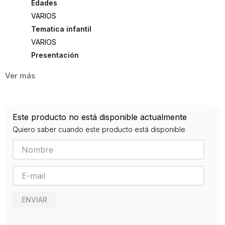
Edades
VARIOS
Tematica infantil
VARIOS
Presentación
TAPA DURA
20
ISBN
Este producto no está disponible actualmente
9789583036248
Quiero saber cuando este producto está disponible
Editorial
PANAMERICANA
Año de publicación
2013
ENVIAR