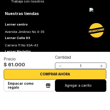
Trabaja con nosotros
Nuestras tiendas
Lerner centro
Avenida Jiménez No 4-35
Lerner Calle 93
Carrera 11 No 93A-43
Lerner Medellín
Cantidad
Precio
Carrera 43 A No. 05 A - 113 Local 103 Edificio One Plaza PH 
$
61
.
000
Medellín Colombia
－
＋
Librería Lerner - Comprar libros en Colombia
COMPRAR AHORA
Quiénes somos
Empacar como
Agregar a carrito
Librerías
regalo
Cursos
Bonos
Preguntas frecuentes