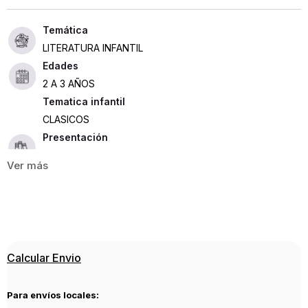
LITERATURA INFANTIL
Edades
2 A 3 AÑOS
Tematica infantil
CLASICOS
Presentación
TAPA DURA
22
ISBN
9788494391958
Editorial
Calcular Envio
COCO BOOKS, S.L
Año de publicación
Para envíos locales:
2016