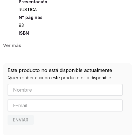
Presentación
RUSTICA
93
ISBN
9789588897837
Editorial
UDISTRITAL
Año de publicación
Este producto no está disponible actualmente
2016
Quiero saber cuando este producto está disponible
ENVIAR