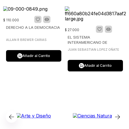
$
110
.
000
DERECHO A LA DEMOCRACIA
$
27
.
000
EL SISTEMA
ALLAN R BREWER CARIAS
INTERAMERICANO DE
PROTECCION DE LOS
JUAN SEBASTIAN LOPEZ OÑATE
DERECHOS HUAMNOS
Añadir al Carrito
Añadir al Carrito