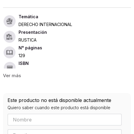
DERECHO INTERNACIONAL
Presentación
RUSTICA
129
ISBN
9789588642659
Editorial
UNIBOYACA
Año de publicación
Este producto no está disponible actualmente
2016
Quiero saber cuando este producto está disponible