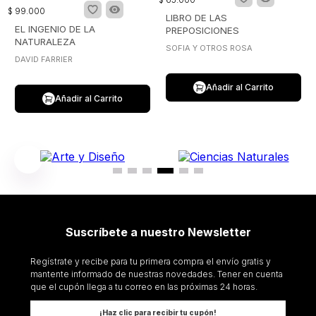
$
99
.
000
LIBRO DE LAS
EL INGENIO DE LA
PREPOSICIONES
NATURALEZA
SOFIA Y OTROS ROSA
DAVID FARRIER
Añadir al Carrito
Añadir al Carrito
Suscríbete a nuestro Newsletter
Regístrate y recibe para tu primera compra el envío gratis y
mantente informado de nuestras novedades. Tener en cuenta
que el cupón llega a tu correo en las próximas 24 horas.
¡Haz clic para recibir tu cupón!