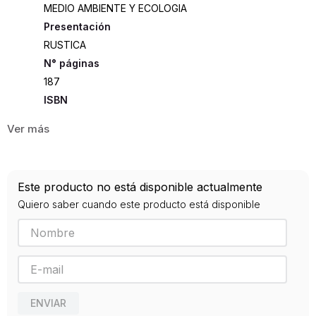
MEDIO AMBIENTE Y ECOLOGIA
Presentación
RUSTICA
187
ISBN
9789584288912
Editorial
PLANETA
Año de publicación
Este producto no está disponible actualmente
2020
Quiero saber cuando este producto está disponible
ENVIAR