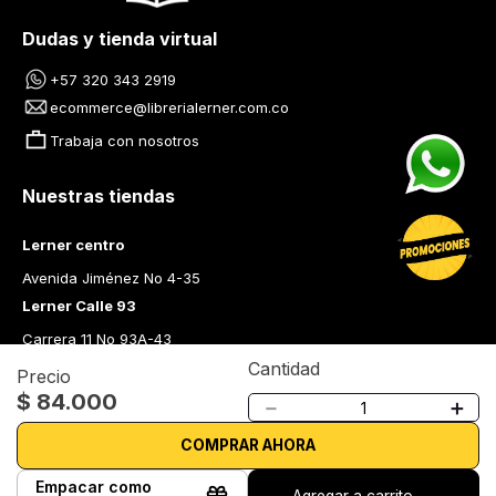
Dudas y tienda virtual
+57 320 343 2919
ecommerce@librerialerner.com.co
Trabaja con nosotros
Nuestras tiendas
Lerner centro
Avenida Jiménez No 4-35
Lerner Calle 93
Carrera 11 No 93A-43
Lerner Medellín
Cantidad
Precio
$
84
.
000
Carrera 43 A No. 05 A - 113 Local 103 Edificio One Plaza PH 
－
＋
Medellín Colombia
COMPRAR AHORA
Librería Lerner - Comprar libros en Colombia
Empacar como
Quiénes somos