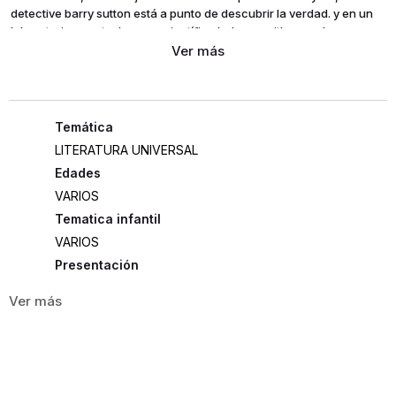
detective barry sutton está a punto de descubrir la verdad. y en un
laboratorio remoto, la neurocientífica helena smith no se ha
percatado de que ella tiene la clave del misterio, y las herramientas
para revertir la catástrofe. juntos, barry y helena deben confrontar a
su enemigo… antes de que ellos mismos, y el mundo entero, queden
atrapados en un caótico bucle sin control.
LITERATURA UNIVERSAL
Edades
VARIOS
Tematica infantil
VARIOS
Presentación
RÚSTICA
357
ISBN
9786075572482