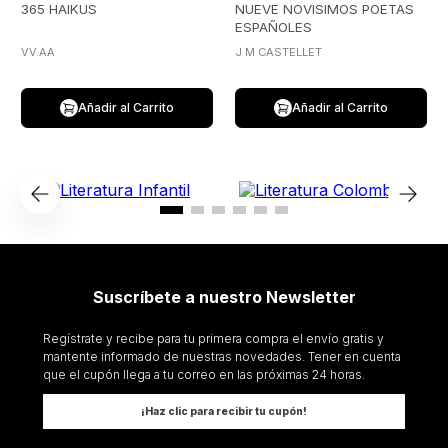
365 HAIKUS
NUEVE NOVISIMOS POETAS
ESPAÑOLES
VV.AA
J M CASTELLET
Añadir al Carrito
Añadir al Carrito
Suscríbete a nuestro Newsletter
Regístrate y recibe para tu primera compra el envío gratis y
mantente informado de nuestras novedades. Tener en cuenta
que el cupón llega a tu correo en las próximas 24 horas.
¡Haz clic para recibir tu cupón!