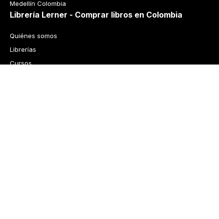
Medellín Colombia
Librería Lerner - Comprar libros en Colombia
Quiénes somos
Librerías
Cursos
Bonos
Preguntas frecuentes
Política de cambios y devoluciones
Tecnología
Términos y condiciones
Política de privacidad
© 2026 Librería Lerner. Derechos reservados