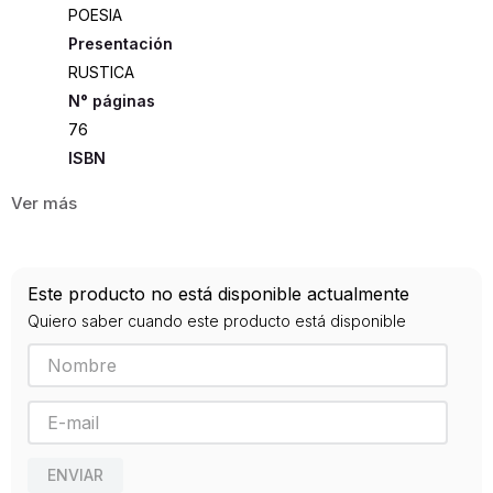
POESIA
Presentación
RUSTICA
76
ISBN
9788475225562
Editorial
VISOR LIBROS
Año de publicación
Este producto no está disponible actualmente
0
Quiero saber cuando este producto está disponible
ENVIAR