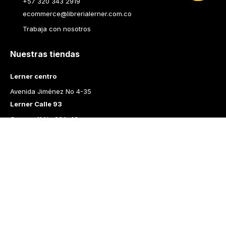
+57 320 343 2919
ecommerce@librerialerner.com.co
Trabaja con nosotros
Nuestras tiendas
Lerner centro
Avenida Jiménez No 4-35
Lerner Calle 93
Carrera 11 No 93A-43
Lerner Medellín
Carrera 43 A No. 05 A - 113 Local 103 Edificio One Plaza PH 
Medellín Colombia
Librería Lerner - Comprar libros en Colombia
Quiénes somos
Librerías
Cursos