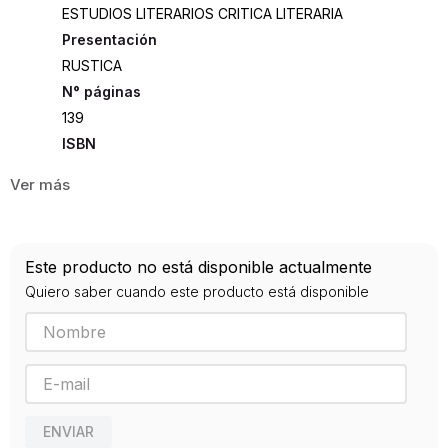
ESTUDIOS LITERARIOS CRITICA LITERARIA
Presentación
RUSTICA
139
ISBN
9789588894935
Editorial
LITERATURA RANDOM HOUSE
Año de publicación
Este producto no está disponible actualmente
2016
Quiero saber cuando este producto está disponible
ENVIAR