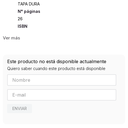
TAPA DURA
26
ISBN
9789583018565
Editorial
PANAMERICANA
Año de publicación
Este producto no está disponible actualmente
2006
Quiero saber cuando este producto está disponible
ENVIAR