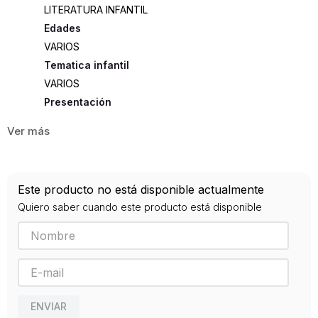
LITERATURA INFANTIL
Edades
VARIOS
Tematica infantil
VARIOS
Presentación
DEL SISTEMA - PRESENTACIONES
0
ISBN
Este producto no está disponible actualmente
9789583003295
Quiero saber cuando este producto está disponible
Editorial
PANAMERICANA
Año de publicación
0
ENVIAR