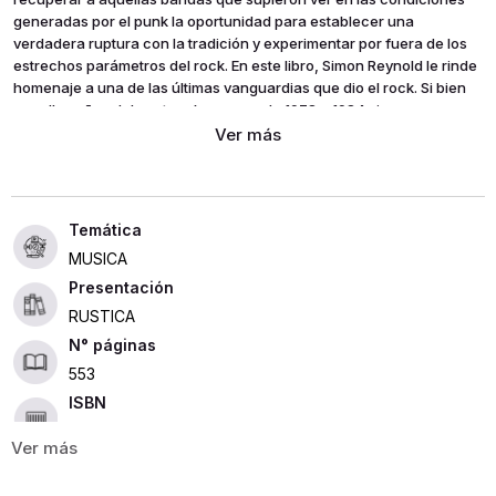
generadas por el punk la oportunidad para establecer una
verdadera ruptura con la tradición y experimentar por fuera de los
estrechos parámetros del rock. En este libro, Simon Reynold le rinde
homenaje a una de las últimas vanguardias que dio el rock. Si bien
aquellos años del postpunk que van de 1978 a 1984 vieron nacer a
muchos grupos que luego gozaron de una enorme fama, su historia
no fue escrita por los vencedores.
MUSICA
Presentación
RUSTICA
553
ISBN
9789871622238
Editorial
CAJA NEGRA