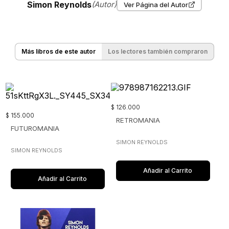
Simon Reynolds
(Autor)
Ver Página del Autor
Más libros de este autor
Los lectores también compraron
$
126
.
000
$
155
.
000
RETROMANIA
FUTUROMANIA
SIMON REYNOLDS
SIMON REYNOLDS
Añadir al Carrito
Añadir al Carrito