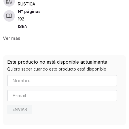
RUSTICA
192
ISBN
9788467931761
Editorial
NORMA
Año de publicación
Este producto no está disponible actualmente
2019
Quiero saber cuando este producto está disponible
ENVIAR