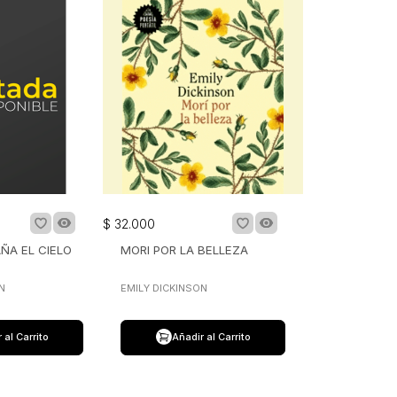
$
32
.
000
ÑA EL CIELO
MORI POR LA BELLEZA
N
EMILY DICKINSON
 al Carrito
Añadir al Carrito