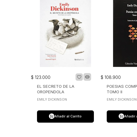
$
123
.
000
$
108
.
900
EL SECRETO DE LA
POESIAS COM
OROPENDOLA
TOMO II
EMILY DICKINSON
EMILY DICKINSON
Añadir al Carrito
Añadir 