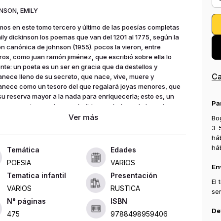
NSON, EMILY
mos en este tomo tercero y último de las poesías completas
ily dickinson los poemas que van del 1201 al 1775, según la
ón canónica de johnson (1955). pocos la vieron, entre
ros, como juan ramón jiménez, que escribió sobre ella lo
ente: un poeta es un ser en gracia que da destellos y
Ca
nece lleno de su secreto, que nace, vive, muere y
nece como un tesoro del que regalará joyas menores, que
 su reserva mayor a la nada para enriquecerla; esto es, un
Pa
 es un enriquecedor, un abolidor verdadero, de la nada.
conciencia más rica que la de un poeta de esta naturaleza?
Bog
fue eso, una mujer en gracia, que se llevó el secreto del
3-
 a la eternidad, por si estaba vacía; que se llevó el mundo
há
do de la ausencia de su vida humana al universo de su
há
Edades
cia definitiva, por si acaso. cada vez que e. d. vuelve a la
POESIA
VARIOS
ncia poética, después de los olvidos, vuelve para dar
En
lo vital y estético a una jeneración nueva que encuentra en
Tematica infantil
Presentación
El
etáforas, sus escapes, y sus paradojas, todo trascendente,
VARIOS
RUSTICA
se
erpetua renovación de ella y de ellos. siempre está viva y
ISBN
; mejor, siempre está resucitada.
De
475
9788498959406
 dickinson nació en amherst (massachusetts, estados