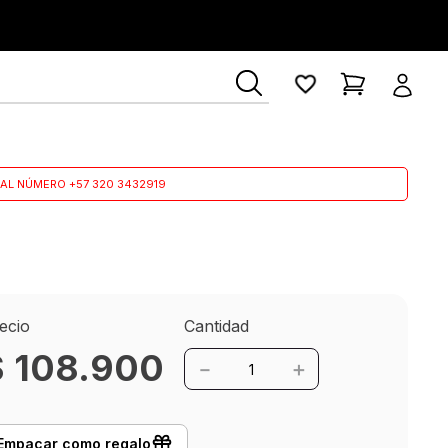
ía Lerner
AL NÚMERO +57 320 3432919
ecio
Cantidad
$
108
.
900
－
＋
Empacar como regalo