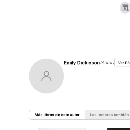
unidos
Emily Dickinson
(Autor)
Ver Pá
Más libros de este autor
Los lectores también