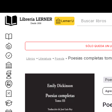
Buscar libros
SÓLO QUEDA UN L
poesias completas tomo
literatura
poesía
poe
Poe