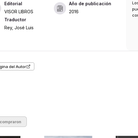
), en 1830, y allí también falleció en 1886.
Lo
Editorial
Año de publicación
pu
VISOR LIBROS
2016
co
Traductor
Rey, José Luis
gina del Autor
 compraron