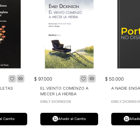
$
97
.
000
$
50
.
000
PLETAS
EL VIENTO COMENZO A
A NADIE ENGA
MECER LA HIERBA
EMILY DICKINSON
EMILY DICKINSO
al Carrito
Añadir al Carrito
Añadir