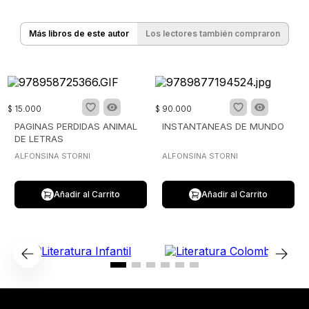
Más libros de este autor
Los lectores también compraron
$
15
.
000
$
90
.
000
PAGINAS PERDIDAS ANIMAL
INSTANTANEAS DE MUNDO
DE LETRAS
ALFONSINA STORNI
ALFONSINA STORNI
Añadir al Carrito
Añadir al Carrito