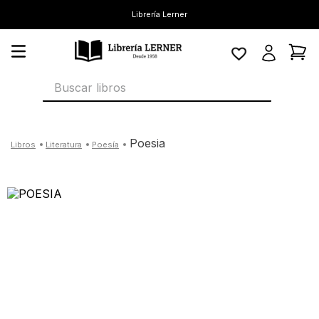
Librería Lerner
Buscar libros
poesia
literatura
poesía