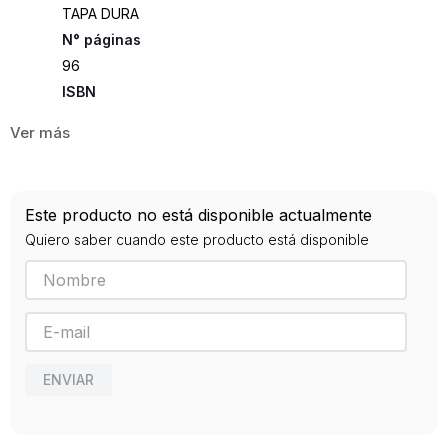
TAPA DURA
96
ISBN
9788499283319
Editorial
TIKAL
Año de publicación
Este producto no está disponible actualmente
2015
Quiero saber cuando este producto está disponible
ENVIAR