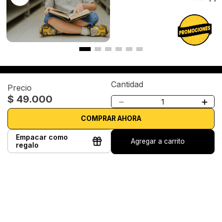
Cantidad
Precio
Suscríbete a nuestro Newsletter
$
49
.
000
－
＋
Regístrate y recibe para tu primera compra el envío gratis y
COMPRAR AHORA
mantente informado de nuestras novedades. Tener en cuenta
que el cupón llega a tu correo en las próximas 24 horas.
Empacar como
Agregar a carrito
regalo
¡Haz clic para recibir tu cupón!
Dudas y tienda virtual
+57 320 343 2919