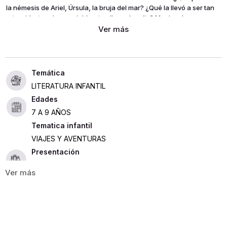
la némesis de Ariel, Úrsula, la bruja del mar? ¿Qué la llevó a ser tan
retorcida, tan despreciable y tan llena de odio? Muchos han
intentado explicar sus motivos. Esta es sólo una versión de lo que
pudo haber pasado para convertir a la bruja del mar y en una odiosa
y pobre alma en desgracia.
LITERATURA INFANTIL
Edades
7 A 9 AÑOS
Tematica infantil
VIAJES Y AVENTURAS
Presentación
RÚSTICA
192
Idioma
Español