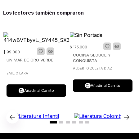
Los lectores también compraron
$
175
.
000
$
99
.
000
COCINA SEDUCE Y
UN MAR DE ORO VERDE
CONQUISTA
ALBERTO ZULETA DIAZ
EMILIO LARA
Añadir al Carrito
Añadir al Carrito