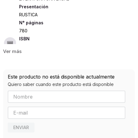
Presentación
RUSTICA
780
ISBN
9789588894591
Editorial
LITERATURA RANDOM HOUSE
Año de publicación
Este producto no está disponible actualmente
2015
Quiero saber cuando este producto está disponible
ENVIAR