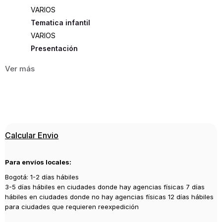
VARIOS
Tematica infantil
VARIOS
Presentación
RUSTICA
568
ISBN
9788411482844
Editorial
Calcular Envio
ALIANZA
Año de publicación
Para envíos locales:
2023
Bogotá: 1-2 días hábiles
3-5 días hábiles en ciudades donde hay agencias físicas 7 días
hábiles en ciudades donde no hay agencias físicas 12 días hábiles
para ciudades que requieren reexpedición