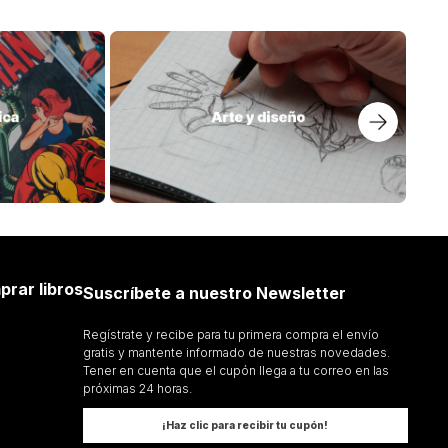
$
48
.
000
PALABRAS PARA RESISTIR LA
TORMENTA
E QUATREBARBES
VIRGINIA WOOLF
Añadir al Carrito
Añadir al Carrito