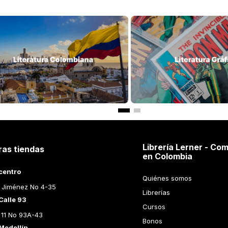
$
79
.
000
$
86
.
000
N UNA SOLA
RASPUTIN
ABY
DA
ANTONY BEEVOR
MARIE D
ir al Carrito
Añadir al Carrito