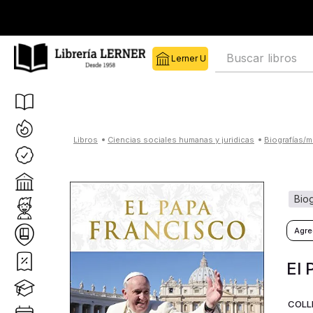
Buscar libros
ciencias sociales humanas y juridicas
biografías/
bi
El 
COLL