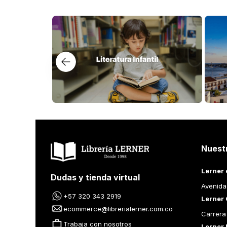
Los lectores también compraron
$
89
.
000
$
55
.
000
EL ESPEJO DE UN HOMBRE
MIL VIDAS E
MUJER
STEPHEN GREENBLATT
LILIANA MIRAN
Añadir al Carrito
Añad