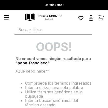
Librería Lerner
Buscar libros
OOPS!
No encontramos ningún resultado para
"
papa-francisco
"
¿Qué debo hacer?
Comprueba los términos ingresados
Intenta utilizar una sola palabra
Utiliza términos genéricos en la
búsqueda
Intenta buscar sinónimos del
término deseado