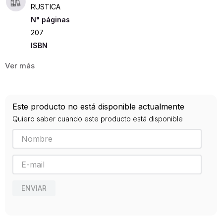
RUSTICA
207
ISBN
9788434237902
Editorial
PARRAMON
Año de publicación
Este producto no está disponible actualmente
2011
Quiero saber cuando este producto está disponible
ENVIAR