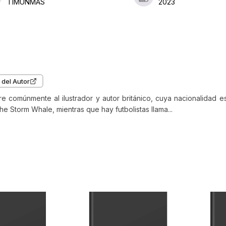
TIMUNMAS
2023
 Tito es una opción atractiva para quienes buscan fomentar el hábito lec
r año. Añádelo a tu colección de libros infantiles y compra online una his
na magia, juego y aprendizaje en cada página.
cripción del editor
gusta la nieve, ¡te encantará este libro!¡Osito Tito se va a esquiar! ¡Abrí
 del Autor
áñalo en este divertidísimo libro con mecanismos para estirar! Subirá
l telecabina, se deslizará por la pista con sus esquís y... ¡hasta patinará
re comúnmente al ilustrador y autor británico, cuya nacionalidad 
algo que este osito no sepa hacer?¡Este libro TE NECESITA! Al girar, desl
he Storm Whale, mientras que hay futbolistas llama...
 los mecanismos, las pequeñas manos participan en la historia. Este al
acción fomenta el interés de los peques por los libros, una pieza clave 
onarlos por la lectura.Un libro ideal para niños y niñas a partir de 1 año 
premiado Benji Davies.
 compraron