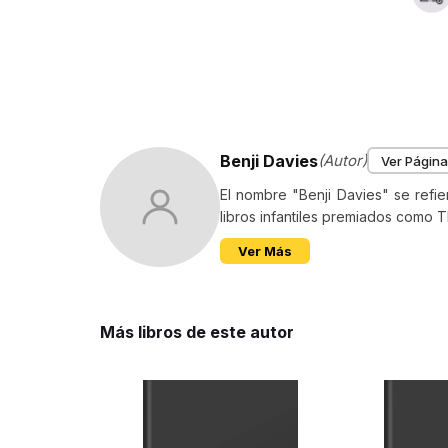
Osito
prime
combi
Des
Si te 
Benji Davies
(Autor)
Ver Página
acomp
con e
El nombre "Benji Davies" se refie
¿Hay 
libros infantiles premiados como T
mover
Ver Más
inter
apasi
multi
Más libros de este autor
Los lectores también