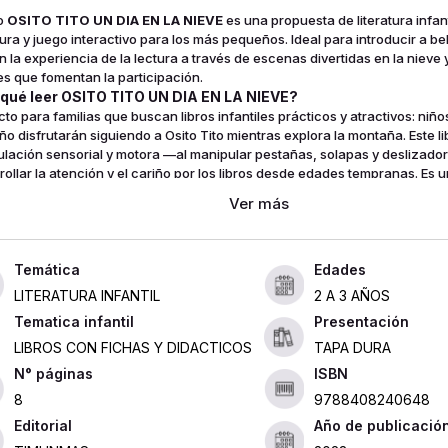
ro
OSITO TITO UN DIA EN LA NIEVE
es una propuesta de literatura infa
ura y juego interactivo para los más pequeños. Ideal para introducir a be
n la experiencia de la lectura a través de escenas divertidas en la niev
es que fomentan la participación.
 qué leer OSITO TITO UN DIA EN LA NIEVE?
to para familias que buscan libros infantiles prácticos y atractivos: niños
año disfrutarán siguiendo a Osito Tito mientras explora la montaña. Este l
ulación sensorial y motora —al manipular pestañas, solapas y desliza
rollar la atención y el cariño por los libros desde edades tempranas. Es 
ntretenimiento y aprendizaje emocional, ideal para primeros contactos co
reforzar momentos de juego compartido.
enido y enfoque
n tono narrativo alegre y accesible, la historia muestra a Osito Tito subi
bina, esquiando y patinando sobre hielo sin dejar de invitar a la particip
Edades
. Las temáticas centrales son la aventura, el descubrimiento y la diversió
LITERATURA INFANTIL
2 A 3 AÑOS
ntadas mediante ilustraciones cálidas y mecanismos que animan a girar,
Tematica infantil
Presentación
 elementos. La experiencia es más sensorial que argumental: un libro pa
ar y reír junto a los pequeños, sin spoilers ni giros complejos.
LIBROS CON FICHAS Y DIDACTICOS
TAPA DURA
rado por el multipremiado Benji Davies y publicado por Timunmas, este tít
ISBN
l y editorial que respalda su propuesta pedagógica y lúdica. Su formato in
8
9788408240648
tente está pensado para manos pequeñas y lecturas repetidas, convirtié
 elección dentro de los libros con mecanismos para bebés y en cualqui
Editorial
Año de publicació
tura infantil.