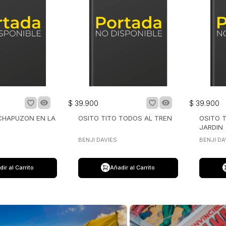
$
39
.
900
$
39
.
900
 CHAPUZON EN LA
OSITO TITO TODOS AL TREN
OSITO T
JARDIN
BENJI DAVIES
BENJI DA
ir al Carrito
Añadir al Carrito