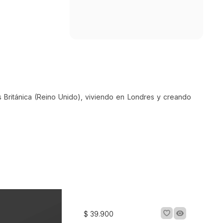
tor desde el
toria que
gate bien y
 a la montaña
 sobre hielo!
es Británica (Reino Unido), viviendo en Londres y creando
izar, levantar y
to nivel de
para
ilustrado por el