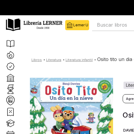
Buscar libros
osito tito un di
literatura
literatura infantil
lit
Osi
DAVIE