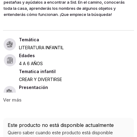
pestañas y ayúdalos a encontrar a Sid. En el camino, conocerás
toda la casa, aprenderás los nombres de algunos objetos y
entenderás cómo funcionan. ¡Que empiece la búsqueda!
LITERATURA INFANTIL
Edades
4 A 6 AÑOS
Tematica infantil
CREAR Y DIVERTIRSE
Presentación
TAPA DURA
10
ISBN
Este producto no está disponible actualmente
9789584287496
Quiero saber cuando este producto está disponible
Editorial